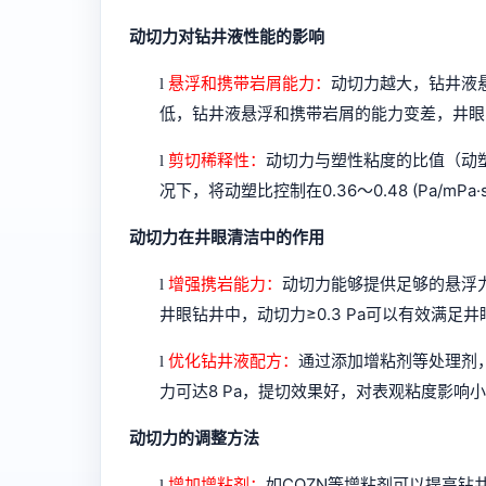
动切力对钻井液性能的影响
悬浮和携带岩屑能力：
动切力越大，钻井液
l
低，钻井液悬浮和携带岩屑的能力变差，井眼
剪切稀释性：
动切力与塑性粘度的比值（动
l
况下，将动塑比控制在
0.36
～
0.48 (Pa/mPa·
动切力在井眼清洁中的作用
增强携岩能力：
动切力能够提供足够的悬浮
l
井眼钻井中，动切力≥
0.3 Pa
可以有效满足井
优化钻井液配方：
通过添加增粘剂等处理剂
l
力可达
8 Pa
，提切效果好，对表观粘度影响小
动切力的调整方法
增加增粘剂：
如
CQZN
等增粘剂可以提高钻
l