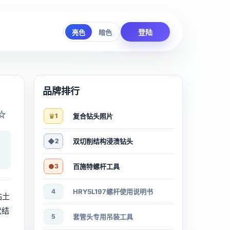
登陆
亮色
暗色
品牌排行
☆
♛
1
复合钻头照片
◆
2
双切削结构浸渍钻头
●
3
百施特螺杆工具
4
HRY5L197螺杆使用说明书
粘土
状结
5
套管头专用吊装工具