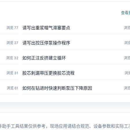
查看
请写出重浆帽气滞塞要点
浏览 77
浏览
请写出控压停泵操作程序
浏览 27
浏览
如何正注反挤建立循环
浏览 32
浏览
胶芯刺漏带压更换胶芯流程
浏览 31
浏览
如何在钻进时快速判断泵压下降原因
浏览 61
浏览
井助手工具结果仅供参考，现场应用请结合规范、设备参数和实际工