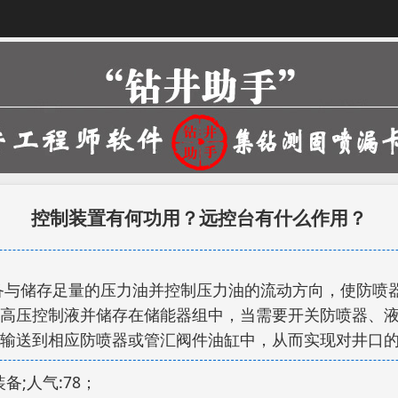
控制装置有何功用？远控台有什么作用？
备与储存足量的压力油并控制压力油的流动方向，使防喷
高压控制液并储存在储能器组中，当需要开关防喷器、
输送到相应防喷器或管汇阀件油缸中，从而实现对井口
装备;人气:78；