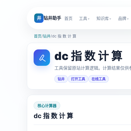
井
钻井助手
首页
工具
知识库
品牌
首页
/
钻井
/
dc 指 数 计 算
dc 指 数 计 算
工具保留原站计算逻辑。计算结果仅供
钻井
打开工具
在线工具
核心计算器
dc 指 数 计 算