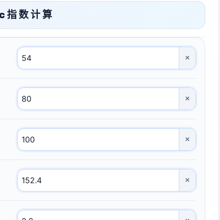
c 指 数 计 算
×
×
×
×