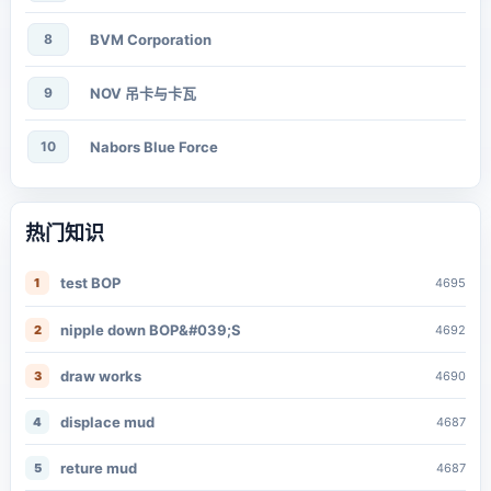
8
BVM Corporation
9
NOV 吊卡与卡瓦
10
Nabors Blue Force
热门知识
test BOP
1
4695
nipple down BOP&#039;S
2
4692
draw works
3
4690
displace mud
4
4687
reture mud
5
4687