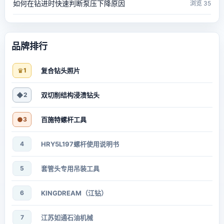
如何在钻进时快速判断泵压下降原因
浏览 35
品牌排行
♛
1
复合钻头照片
◆
2
双切削结构浸渍钻头
●
3
百施特螺杆工具
4
HRY5L197螺杆使用说明书
5
套管头专用吊装工具
6
KINGDREAM（江钻）
7
江苏如通石油机械