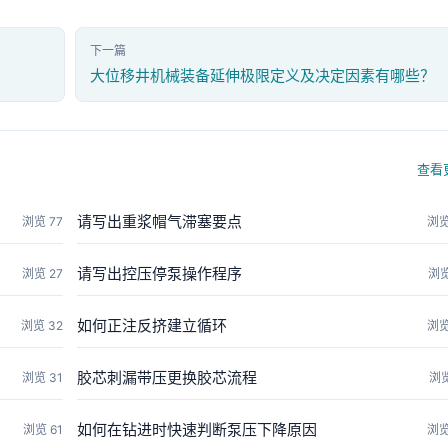
下一篇
大位移井机械装备延伸极限定义及决定因素有哪些？
查看
请写出重浆帽气滞塞要点
浏览 77
浏览
请写出控压停泵操作程序
浏览 27
浏览
如何正注反挤建立循环
浏览 32
浏览
胶芯刺漏带压更换胶芯流程
浏览 31
浏览
如何在钻进时快速判断泵压下降原因
浏览 61
浏览