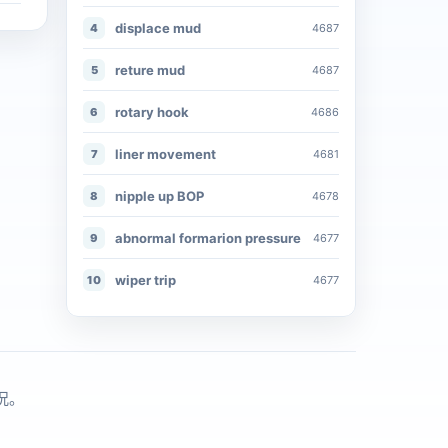
displace mud
4
4687
reture mud
5
4687
rotary hook
6
4686
liner movement
7
4681
nipple up BOP
8
4678
abnormal formarion pressure
9
4677
wiper trip
10
4677
况。