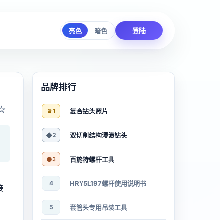
登陆
亮色
暗色
品牌排行
☆
♛
1
复合钻头照片
◆
2
双切削结构浸渍钻头
●
3
百施特螺杆工具
4
HRY5L197螺杆使用说明书
接
5
套管头专用吊装工具