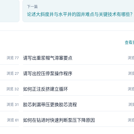
下一篇
论述大斜度井与水平井的固井难点与关键技术有哪些
查看
请写出重浆帽气滞塞要点
浏览 77
浏览
请写出控压停泵操作程序
浏览 27
浏览
如何正注反挤建立循环
浏览 32
浏览
胶芯刺漏带压更换胶芯流程
浏览 31
浏览
如何在钻进时快速判断泵压下降原因
浏览 61
浏览