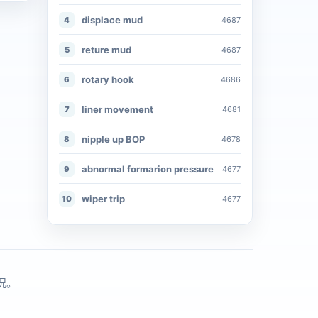
displace mud
4
4687
reture mud
5
4687
rotary hook
6
4686
liner movement
7
4681
nipple up BOP
8
4678
abnormal formarion pressure
9
4677
wiper trip
10
4677
况。