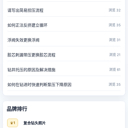
请写出简易控压流程
浏览 32
如何正注反挤建立循环
浏览 35
浮阀失效更换浮阀
浏览 31
胶芯刺漏带压更换胶芯流程
浏览 21
钻井托压的原因及解决措施
浏览 61
如何在钻进时快速判断泵压下降原因
浏览 35
品牌排行
♛
1
复合钻头照片