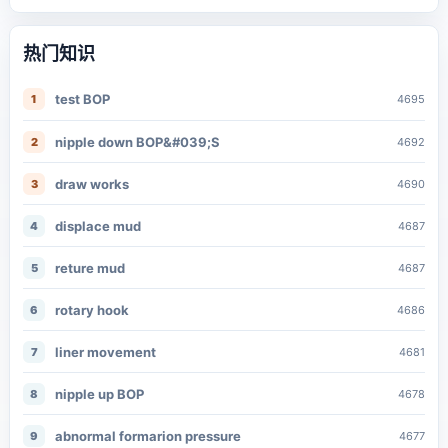
热门知识
test BOP
1
4695
nipple down BOP&#039;S
2
4692
draw works
3
4690
displace mud
4
4687
reture mud
5
4687
rotary hook
6
4686
liner movement
7
4681
nipple up BOP
8
4678
abnormal formarion pressure
9
4677