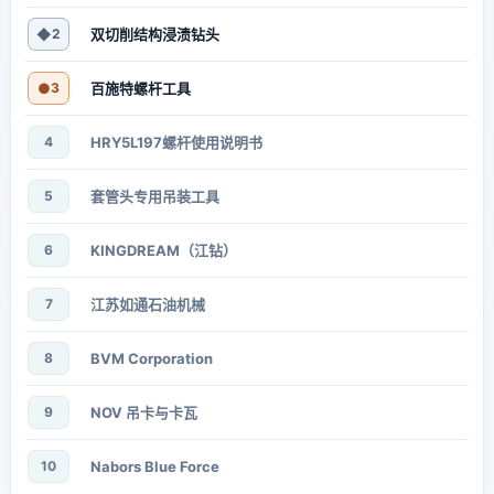
◆
2
双切削结构浸渍钻头
●
3
百施特螺杆工具
4
HRY5L197螺杆使用说明书
5
套管头专用吊装工具
6
KINGDREAM（江钻）
7
江苏如通石油机械
8
BVM Corporation
9
NOV 吊卡与卡瓦
10
Nabors Blue Force