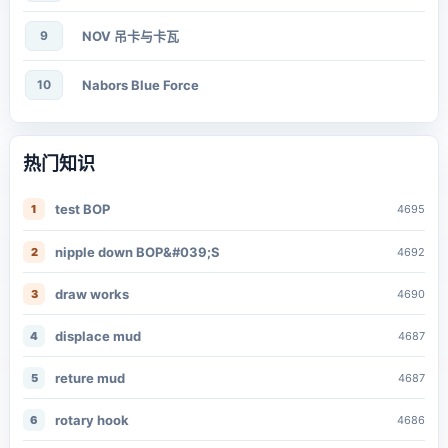
9
NOV 吊卡与卡瓦
10
Nabors Blue Force
热门知识
test BOP
1
4695
nipple down BOP&#039;S
2
4692
draw works
3
4690
displace mud
4
4687
reture mud
5
4687
rotary hook
6
4686