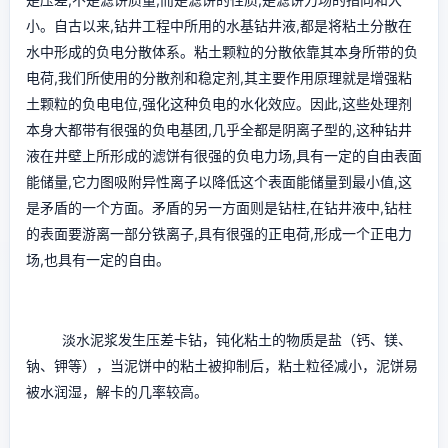
小。自古以来,钻井工程中所用的水基钻井液,都是将粘土分散在
水中形成的负电分散体系。粘土颗粒的分散依靠其本身所带的负
电荷,我们所使用的分散剂和稳定剂,其主要作用原理就是增强粘
土颗粒的负电电位,强化这种负电的水化效应。因此,这些处理剂
本身大都带有很强的负电基团,几乎全都是阴离子型的,这种钻井
液在井壁上所形成的滤饼有很强的负电力场,具有一定的自由表面
能储量,它力图吸附异性离子以降低这个表面能储量到最小值,这
是矛盾的一个方面。矛盾的另一方面则是钻柱,在钻井液中,钻柱
的表面要游离一部分铁离子,具有很强的正电荷,形成一个正电力
场,也具有一定的自由。
淡水泥浆发生压差卡钻，钝化粘土的物质是盐（钙、镁、
钠、钾等），当泥饼中的粘土被抑制后，粘土粒径减小，泥饼易
被水润湿，解卡的几率较高。