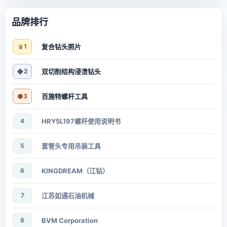
品牌排行
♛
1
复合钻头照片
◆
2
双切削结构浸渍钻头
●
3
百施特螺杆工具
4
HRY5L197螺杆使用说明书
5
套管头专用吊装工具
6
KINGDREAM（江钻）
7
江苏如通石油机械
8
BVM Corporation