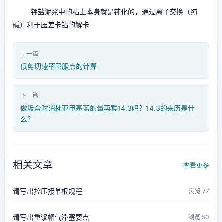
钾盐泥浆中的粘土本身就是钝化的，通过离子交换（纯
碱）利于压差卡钻的解卡
上一篇
低剪切速率屈服点的计算
下一篇
做坂含时消耗亚甲基蓝的量再乘14.3吗？14.3的来历是什
么？
相关文章
查看更多
请写出控压接单根规程
浏览 77
请写出重浆帽气滞塞要点
浏览 50