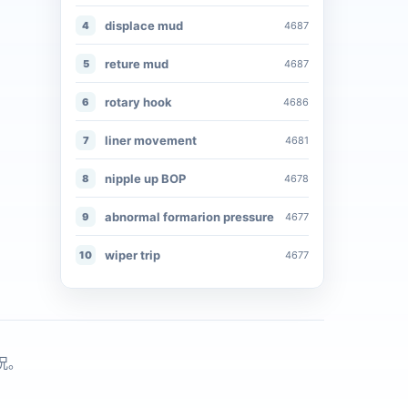
displace mud
4
4687
reture mud
5
4687
rotary hook
6
4686
liner movement
7
4681
nipple up BOP
8
4678
abnormal formarion pressure
9
4677
wiper trip
10
4677
况。