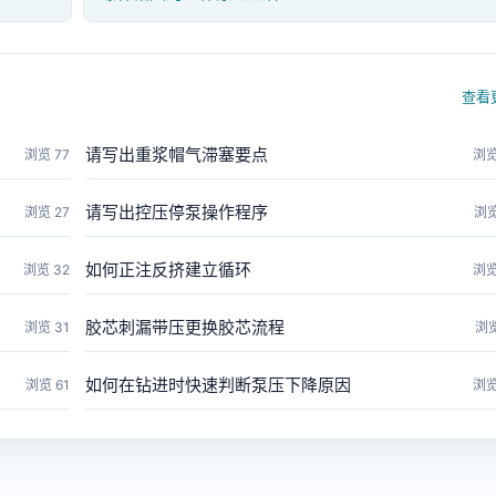
查看
请写出重浆帽气滞塞要点
浏览 77
浏览
请写出控压停泵操作程序
浏览 27
浏览
如何正注反挤建立循环
浏览 32
浏览
胶芯刺漏带压更换胶芯流程
浏览 31
浏览
如何在钻进时快速判断泵压下降原因
浏览 61
浏览