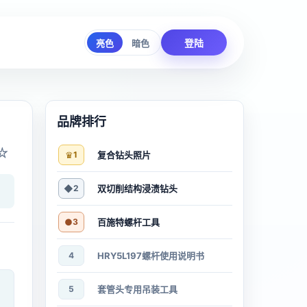
登陆
亮色
暗色
品牌排行
☆
♛
1
复合钻头照片
◆
2
双切削结构浸渍钻头
●
3
百施特螺杆工具
4
HRY5L197螺杆使用说明书
5
套管头专用吊装工具