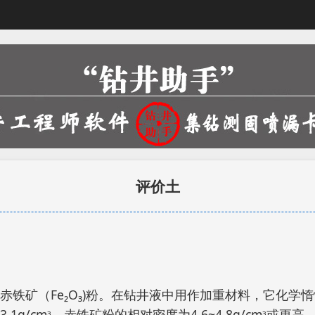
评价土
赤铁矿（Fe₂O₃)粉。在钻井液中用作加重材料，它化学
1g/cmᶟ。赤铁矿粉的相对密度为4.6~4.8g/cmᶟ或