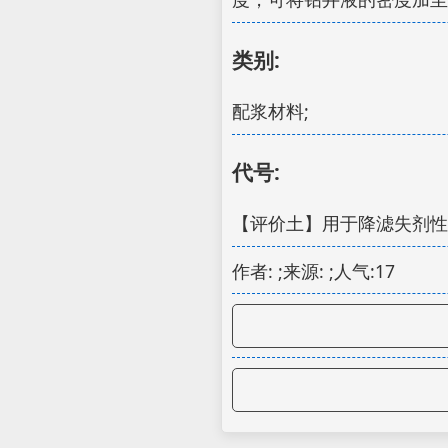
类别:
配浆材料;
代号:
【评价土】用于降滤失剂性
作者: ;来源: ;人气:17