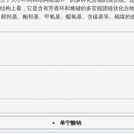
结构上看，它是含有芳香环和烯键的多官能团链状化合物，
基、醇羟基、酚羟基、甲氧基、醌氧基、含碳基等。褐煤的
单宁酸钠