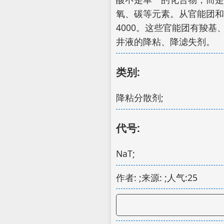
氧、碳等元素。从官能团和
4000。这些官能团有羧
井液的降粘、降滤失剂。
类别:
降粘分散剂;
代号:
NaT;
作者: ;来源: ;人气:25