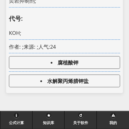
页岩抑制剂;
代号:
KOH;
作者: ;来源: ;人气:24
腐植酸钾
水解聚丙烯腈钾盐
公式计算
知识库
关于软件
我的