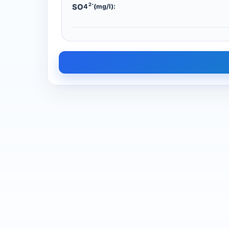
2-
SO
4
(mg/l):